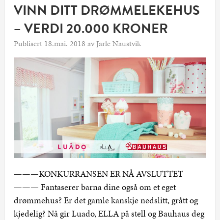
VINN DITT DRØMMELEKEHUS
– VERDI 20.000 KRONER
Publisert 18.mai. 2018 av Jarle Naustvik
———KONKURRANSEN ER NÅ AVSLUTTET
——— Fantaserer barna dine også om et eget
drømmehus? Er det gamle kanskje nedslitt, grått og
kjedelig? Nå gir Luado, ELLA på stell og Bauhaus deg